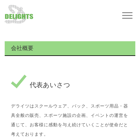
T
o
g
g
l
e
会社概要
n
a
v
i
g
代表あいさつ
a
t
i
o
デライツはスクールウェア、バック、スポーツ用品・器
n
具全般の販売、スポーツ施設の企画、イベントの運営を
通じて、お客様に感動を与え続けていくことが使命だと
考えております。